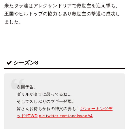
来たタラ達は
アレクサンドリアで救世主を迎え撃ち、
王国やヒルトップの協力もあり
救世主の撃退に成功し
ました。
シーズン8
次回予告。
ダリルがタラに怒ってるね…
そして久しぶりのマギー登場。
皆さんお待ちかねの神父の姿も！
#ウォーキングデ
ッド
#TWD
pic.twitter.com/oneisvooA4