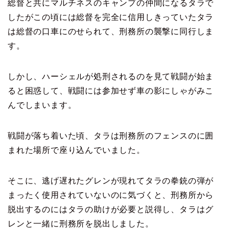
総督と共にマルチネスのキャンプの仲間になるタラで
したが
この頃には総督を完全に信用しきっていたタラ
は
総督の口車にのせられて、刑務所の襲撃に同行しま
す。
しかし、ハーシェルが処刑されるのを見て戦闘が始ま
ると
困惑して、戦闘には参加せず車の影にしゃがみこ
んでしまいます。
戦闘が落ち着いた頃、タラは刑務所のフェンスのに囲
まれた場所で
座り込んでいました。
そこに、逃げ遅れたグレンが現れてタラの拳銃の弾が
まったく
使用されていないのに気づくと、刑務所から
脱出するのには
タラの助けが必要と説得し、タラはグ
レンと一緒に刑務所を
脱出しました。