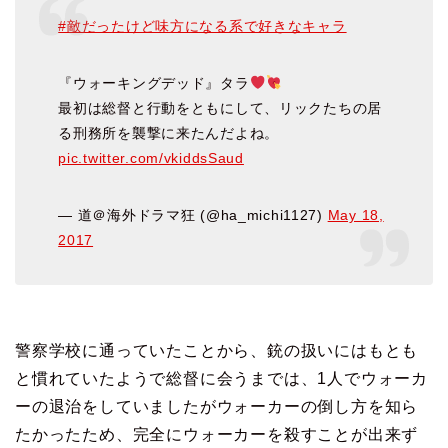
#敵だったけど味方になる系で好きなキャラ
『ウォーキングデッド』タラ
最初は総督と行動をともにして、リックたちの居
る刑務所を襲撃に来たんだよね。
pic.twitter.com/vkiddsSaud
— 道＠海外ドラマ狂 (@ha_michi1127)
May 18,
2017
警察学校に通っていたことから、銃の扱いにはもとも
と慣れていたようで
総督に会うまでは、1人でウォーカ
ーの退治をしていましたが
ウォーカーの倒し方を知ら
たかったため、完全にウォーカーを殺すことが
出来ず