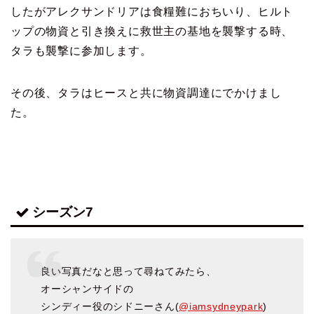
したが
アレクサンドリアは食糧難におちいり、ヒルト
ップの物資と引き換えに
救世主の基地を襲撃する時、
タラも襲撃に参加します。
その後、タラはヒースと共に物資調達にでかけまし
た。
シーズン7
良い写真だなと思って尋ねてみたら、
オーシャンサイドの
シンディー役のシドニーさん(
@iamsydneypark
)