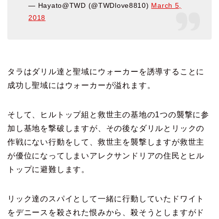
— Hayato@TWD (@TWDlove8810)
March 5,
2018
タラはダリル達と聖域にウォーカーを誘導することに
成功し
聖域にはウォーカーが溢れます。
そして、ヒルトップ組と救世主の基地の1つの襲撃に参
加し
基地を撃破しますが、その後なダリルとリックの
作戦にない
行動をして、救世主を襲撃しますが
救世主
が優位になってしまいアレクサンドリアの住民と
ヒル
トップに避難します。
リック達のスパイとして一緒に行動していたドワイト
を
デニースを殺された恨みから、殺そうとしますが
ド