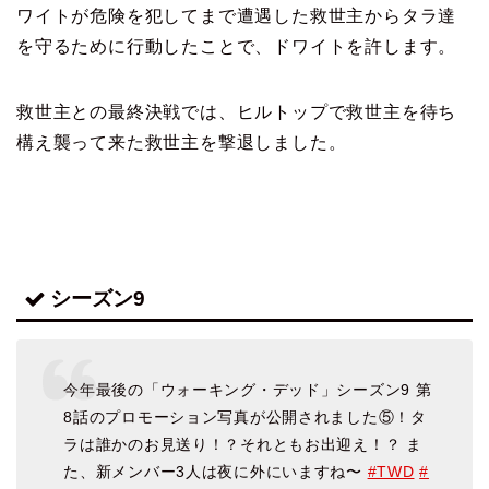
ワイトが危険を犯してまで遭遇した救世主からタラ達
を
守るために行動したことで、ドワイトを許します。
救世主との最終決戦では、ヒルトップで救世主を待ち
構え
襲って来た救世主を撃退しました。
シーズン9
今年最後の「ウォーキング・デッド」シーズン9 第
8話のプロモーション写真が公開されました⑤！タ
ラは誰かのお見送り！？それともお出迎え！？ ま
た、新メンバー3人は夜に外にいますね〜
#TWD
#