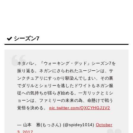
シーズン7
ネタバレ。『ウォーキング・デッド』シーズン7を
振り返る。ネガンにさらわれたユージーンは、サ
ンクチュアリにすっかり馴染んでしまい、その裏
でダリルとシェリーを逃したドワイトもネガン服
従への気持ちが揺らぎ始める。一方リックとミシ
ョーンは、ファミリーの未来の為、命懸けで戦う
覚悟を決める。
pic.twitter.com/QXCYHGJ1V2
— 山本 雅(もっさん) (@spidey1014)
October
3, 2017